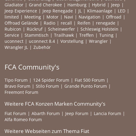
Gladiator
Grand Cherokee
Hamburg
Hybrid
Jeep
Jeep Experience
Jeep Renegade
JL
Klimaanlage
LED
limited
Meeting
Motor
Navi
Navigation
Offroad
Offroad Gelände
Radio
recall
Reifen
renegade
Rubicon
Rückruf
Scheinwerfer
Schleswig Holstein
Service
Stammtisch
Trailhawk
Treffen
Tuning
uconnect
uconnect 8.4
Vorstellung
Wrangler
Wrangler JL
Zubehör
FCA Community's
Tipo Forum
124 Spider Forum
Fiat 500 Forum
Bravo Forum
Stilo Forum
Grande Punto Forum
Freemont Forum
Weitere FCA Konzen Marken Community's
Fiat Forum
Abarth Forum
Jeep Forum
Lancia Forum
Alfa Romeo Forum
Weitere Webseiten zum Thema Fiat