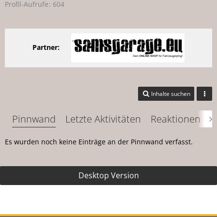
Profil-Aufrufe
604
Partner:
Inhalte suchen
Pinnwand
Letzte Aktivitäten
Reaktionen
Ü
Es wurden noch keine Einträge an der Pinnwand verfasst.
Desktop Version