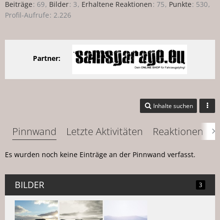
Beiträge
69
Bilder
3
Erhaltene Reaktionen
75
Punkte
530
Profil-Aufrufe
2.226
Partner:
Inhalte suchen
Pinnwand
Letzte Aktivitäten
Reaktionen
Ü
Es wurden noch keine Einträge an der Pinnwand verfasst.
BILDER
3