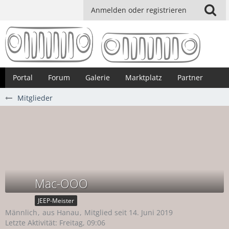
Anmelden oder registrieren
Portal
Forum
Galerie
Marktplatz
Partner
Mitglieder
Mac-OOO
JEEP-Meister
Männlich
aus Hanau
Mitglied seit 14. Juni 2019
Letzte Aktivität:
Freitag, 09:06