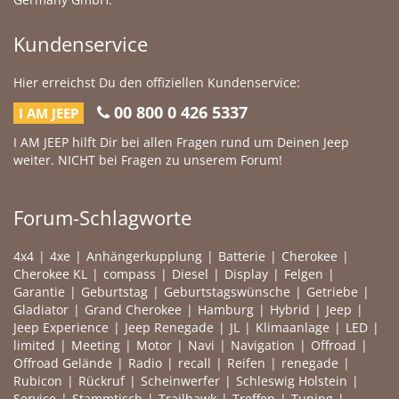
Kundenservice
Hier erreichst Du den offiziellen Kundenservice:
00 800 0 426 5337
I AM JEEP
I AM JEEP hilft Dir bei allen Fragen rund um Deinen Jeep
weiter. NICHT bei Fragen zu unserem Forum!
Forum-Schlagworte
4x4
4xe
Anhängerkupplung
Batterie
Cherokee
Cherokee KL
compass
Diesel
Display
Felgen
Garantie
Geburtstag
Geburtstagswünsche
Getriebe
Gladiator
Grand Cherokee
Hamburg
Hybrid
Jeep
Jeep Experience
Jeep Renegade
JL
Klimaanlage
LED
limited
Meeting
Motor
Navi
Navigation
Offroad
Offroad Gelände
Radio
recall
Reifen
renegade
Rubicon
Rückruf
Scheinwerfer
Schleswig Holstein
Service
Stammtisch
Trailhawk
Treffen
Tuning