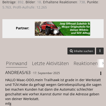
Beiträge
892
Bilder
18
Erhaltene Reaktionen
738
Punkte
5.763
Profil-Aufrufe
12.265
Partner:
Inhalte suchen
Pinnwand
Letzte Aktivitäten
Reaktionen
Ü
ANDREAS/63
17. September 2025
HALLO Maac-OOO,mein Trailhawk ist grade in der Werkstatt
und TÜV.Habe da gefragt wegen Getriebespüllung,die sagen
bei machen Kunden hat dann die Automatic schlechter
geschaltet wie vorher.Kannst dumir mal die Adresse geben
von deiner Werkstatt.
mfg