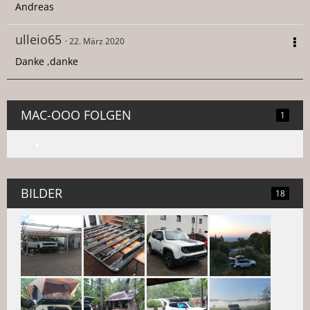
Andreas
ulleio65
22. März 2020
Danke ,danke
MAC-OOO FOLGEN
1
BILDER
18