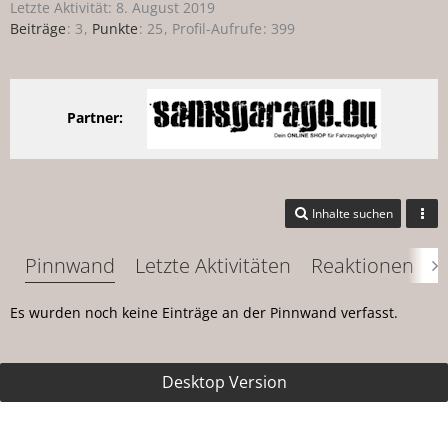
Letzte Aktivität:
8. August 2019
Beiträge
3
Punkte
25
Profil-Aufrufe
399
Partner:
Inhalte suchen
Pinnwand
Letzte Aktivitäten
Reaktionen
Ü
Es wurden noch keine Einträge an der Pinnwand verfasst.
Desktop Version