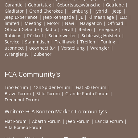
Garantie
Geburtstag
Geburtstagswünsche
Getriebe
Gladiator
Grand Cherokee
Hamburg
Hybrid
Jeep
Jeep Experience
Jeep Renegade
JL
Klimaanlage
LED
limited
Meeting
Motor
Navi
Navigation
Offroad
Offroad Gelände
Radio
recall
Reifen
renegade
Rubicon
Rückruf
Scheinwerfer
Schleswig Holstein
Service
Stammtisch
Trailhawk
Treffen
Tuning
uconnect
uconnect 8.4
Vorstellung
Wrangler
Wrangler JL
Zubehör
FCA Community's
Tipo Forum
124 Spider Forum
Fiat 500 Forum
Bravo Forum
Stilo Forum
Grande Punto Forum
Freemont Forum
Weitere FCA Konzen Marken Community's
Fiat Forum
Abarth Forum
Jeep Forum
Lancia Forum
Alfa Romeo Forum