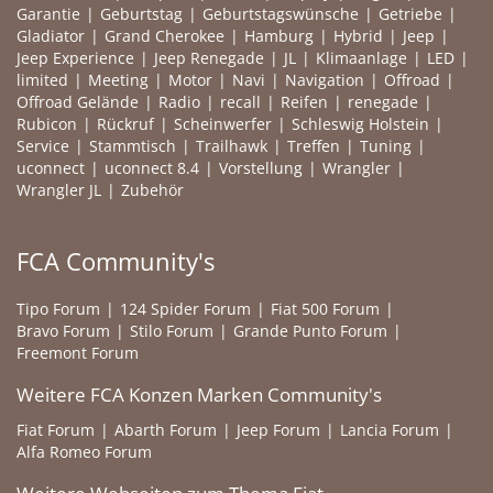
Garantie
Geburtstag
Geburtstagswünsche
Getriebe
Gladiator
Grand Cherokee
Hamburg
Hybrid
Jeep
Jeep Experience
Jeep Renegade
JL
Klimaanlage
LED
limited
Meeting
Motor
Navi
Navigation
Offroad
Offroad Gelände
Radio
recall
Reifen
renegade
Rubicon
Rückruf
Scheinwerfer
Schleswig Holstein
Service
Stammtisch
Trailhawk
Treffen
Tuning
uconnect
uconnect 8.4
Vorstellung
Wrangler
Wrangler JL
Zubehör
FCA Community's
Tipo Forum
124 Spider Forum
Fiat 500 Forum
Bravo Forum
Stilo Forum
Grande Punto Forum
Freemont Forum
Weitere FCA Konzen Marken Community's
Fiat Forum
Abarth Forum
Jeep Forum
Lancia Forum
Alfa Romeo Forum