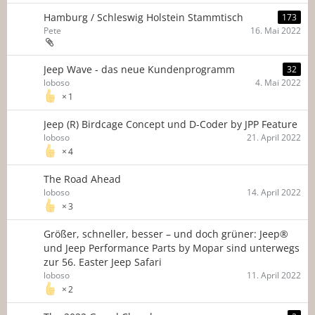
Hamburg / Schleswig Holstein Stammtisch
173
Pete
16. Mai 2022
Jeep Wave - das neue Kundenprogramm
32
loboso
4. Mai 2022
1
Jeep (R) Birdcage Concept und D-Coder by JPP Feature
loboso
21. April 2022
4
The Road Ahead
loboso
14. April 2022
3
Größer, schneller, besser – und doch grüner: Jeep®
und Jeep Performance Parts by Mopar sind unterwegs
zur 56. Easter Jeep Safari
loboso
11. April 2022
2