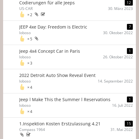
Codierungen für alle Jeeps
12
US-CAR
30. März 2023
2
JEEP 4xe Day: Freedom is Electric
7
loboso
30. Oktober 2022
5
Jeep 4x4 Concept Car in Paris
1
loboso
26. Oktober 2022
3
2022 Detroit Auto Show Reveal Event
loboso
14. September 2022
4
Jeep l Make This the Summer l Reservations
1
loboso
16. Juli 2022
4
1.Inspektion Kosten Erstzulassung 4.21
15
Compass 1964
31. Mai 2022