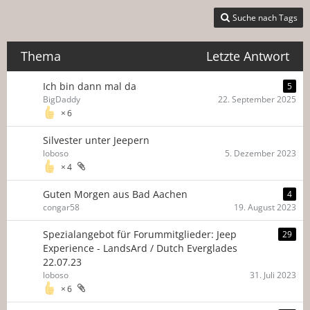
Suche nach Tags
Thema
Letzte Antwort
Ich bin dann mal da
5
BigDaddy
22. September 2025
6
Silvester unter Jeepern
loboso
5. Dezember 2023
4
Guten Morgen aus Bad Aachen
4
congar58
19. August 2023
Spezialangebot für Forummitglieder: Jeep
29
Experience - LandsArd / Dutch Everglades
22.07.23
loboso
31. Juli 2023
6