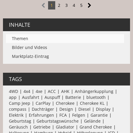
1
2
3
4
5
INHALTE
Themen
Bilder und Videos
Marktplatz-Eintrag
TAGS
4WD
4x4
4xe
ACC
AHK
Anhängerkupplung
app
Ausfahrt
Auspuff
Batterie
bluetooth
Camp Jeep
CarPlay
Cherokee
Cherokee KL
compass
Dachträger
Design
Diesel
Display
Elektrik
Erfahrungen
FCA
Felgen
Garantie
Geburtstag
Geburtstagswünsche
Gelände
Geräusch
Getriebe
Gladiator
Grand Cherokee
Halterung
Hamburg
Hybrid
Höherlegung
JCD