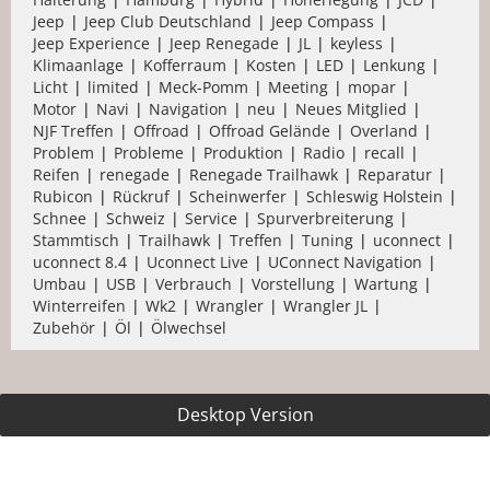
Jeep
Jeep Club Deutschland
Jeep Compass
Jeep Experience
Jeep Renegade
JL
keyless
Klimaanlage
Kofferraum
Kosten
LED
Lenkung
Licht
limited
Meck-Pomm
Meeting
mopar
Motor
Navi
Navigation
neu
Neues Mitglied
NJF Treffen
Offroad
Offroad Gelände
Overland
Problem
Probleme
Produktion
Radio
recall
Reifen
renegade
Renegade Trailhawk
Reparatur
Rubicon
Rückruf
Scheinwerfer
Schleswig Holstein
Schnee
Schweiz
Service
Spurverbreiterung
Stammtisch
Trailhawk
Treffen
Tuning
uconnect
uconnect 8.4
Uconnect Live
UConnect Navigation
Umbau
USB
Verbrauch
Vorstellung
Wartung
Winterreifen
Wk2
Wrangler
Wrangler JL
Zubehör
Öl
Ölwechsel
Desktop Version