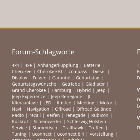
Forum-Schlagworte
4x4
4xe
Anhängerkupplung
Batterie
T
Cherokee
Cherokee KL
compass
Diesel
B
Display
Felgen
Garantie
Geburtstag
F
Geburtstagswünsche
Getriebe
Gladiator
W
Grand Cherokee
Hamburg
Hybrid
Jeep
Jeep Experience
Jeep Renegade
JL
F
Klimaanlage
LED
limited
Meeting
Motor
L
Navi
Navigation
Offroad
Offroad Gelände
Radio
recall
Reifen
renegade
Rubicon
W
Rückruf
Scheinwerfer
Schleswig Holstein
Service
Stammtisch
Trailhawk
Treffen
F
Tuning
uconnect
uconnect 8.4
Vorstellung