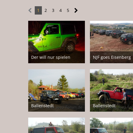
1
2
3
4
5
Der will nur spielen
NJF goes Eisenberg
14. Februar 2020
18. Juli 2018
2
8
Ballenstedt
Ballenstedt
17. April 2018
17. April 2018