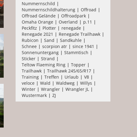
Nummernschild
Nummernschildhalterung
Offroad
Offroad Gelände
Offroadpark
Omaha Orange
Overland
p.11
Peckfitz
Plotter
renegade
Renegade 2021
Renegade Trailhawk
Rubicon
Sand
Sandkuhle
Schnee
scorpion atr
since 1941
Sonnenuntergang
Stammtisch
Sticker
Strand
Teltow Flaeming Ring
Topper
Trailhawk
Trailhawk 245/65/R17
Training
Treffen
Urlaub
V8
veloce
Wald
Waldweg
Willys
Winter
Wrangler
Wrangler JL
Wustermark
ZJ