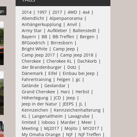
ags
2014
1997
2017
4WD
4x4
Abendlicht
Alpenpanorama
Anhängerkupplung
Anvil
Army Star
Aufkleber
Ballenstedt
Bayern
BB
BB-Treffen
Bergen
BFGoodrich
Birresborn
Bright White
Camp Jeep
Camp Jeep 2017
Camp Jeep 2018
Cherokee
Cherokee KL
Dachkorb
der Brandenburger
Dotz
Dänemark
Eifel
Einbau bei Jeep
Fahrertraining
Felgen
gc
Gelände
Geolandar
Grand Cherokee
Harz
Herbst
Höherlegung
JCD
Jeep
Jeep in der Natur
JEEPS
JL
Kennzeichen
Kennzeichenhalterung
KL
Langenaltheim
Lavagrube
limited
loboso
Marder
Meer
Meeting
MJ2017
Mojito
MY2017
My Omaha Orange
NJF
NJF Treffen