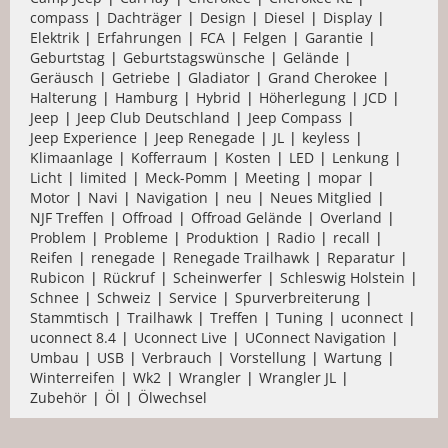
compass
Dachträger
Design
Diesel
Display
Elektrik
Erfahrungen
FCA
Felgen
Garantie
Geburtstag
Geburtstagswünsche
Gelände
Geräusch
Getriebe
Gladiator
Grand Cherokee
Halterung
Hamburg
Hybrid
Höherlegung
JCD
Jeep
Jeep Club Deutschland
Jeep Compass
Jeep Experience
Jeep Renegade
JL
keyless
Klimaanlage
Kofferraum
Kosten
LED
Lenkung
Licht
limited
Meck-Pomm
Meeting
mopar
Motor
Navi
Navigation
neu
Neues Mitglied
NJF Treffen
Offroad
Offroad Gelände
Overland
Problem
Probleme
Produktion
Radio
recall
Reifen
renegade
Renegade Trailhawk
Reparatur
Rubicon
Rückruf
Scheinwerfer
Schleswig Holstein
Schnee
Schweiz
Service
Spurverbreiterung
Stammtisch
Trailhawk
Treffen
Tuning
uconnect
uconnect 8.4
Uconnect Live
UConnect Navigation
Umbau
USB
Verbrauch
Vorstellung
Wartung
Winterreifen
Wk2
Wrangler
Wrangler JL
Zubehör
Öl
Ölwechsel