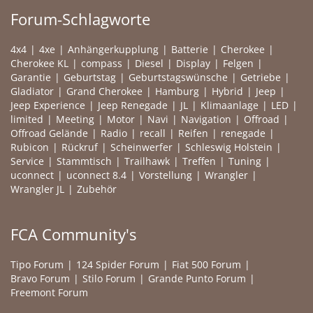
Forum-Schlagworte
4x4
4xe
Anhängerkupplung
Batterie
Cherokee
Cherokee KL
compass
Diesel
Display
Felgen
Garantie
Geburtstag
Geburtstagswünsche
Getriebe
Gladiator
Grand Cherokee
Hamburg
Hybrid
Jeep
Jeep Experience
Jeep Renegade
JL
Klimaanlage
LED
limited
Meeting
Motor
Navi
Navigation
Offroad
Offroad Gelände
Radio
recall
Reifen
renegade
Rubicon
Rückruf
Scheinwerfer
Schleswig Holstein
Service
Stammtisch
Trailhawk
Treffen
Tuning
uconnect
uconnect 8.4
Vorstellung
Wrangler
Wrangler JL
Zubehör
FCA Community's
Tipo Forum
124 Spider Forum
Fiat 500 Forum
Bravo Forum
Stilo Forum
Grande Punto Forum
Freemont Forum