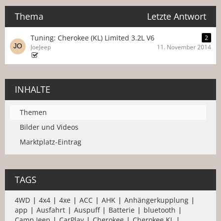
Thema
Letzte Antwort
Tuning: Cherokee (KL) Limited 3.2L V6
2
JoeJeep
11. November 2014
INHALTE
Themen
Bilder und Videos
Marktplatz-Eintrag
TAGS
4WD
4x4
4xe
ACC
AHK
Anhängerkupplung
app
Ausfahrt
Auspuff
Batterie
bluetooth
Camp Jeep
CarPlay
Cherokee
Cherokee KL