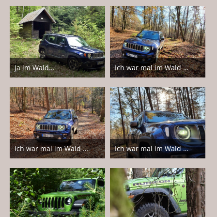
Ja im Wald...
Ich war mal im Wald nach dem Rechten schauen
13. Mai 2021
14. November 2020
5
6
Ich war mal im Wald nach dem Rechten schauen
Ich war mal im Wald nach dem Rechten schauen
14. November 2020
14. November 2020
7
5