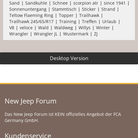
Sand
Sandkuhle
Schnee
scorpion atr
since 1941
Sonnenuntergang
Stammtisch
Sticker
Strand
Teltow Flaeming Ring
Topper
Trailhawk
Trailhawk 245/65/R17
Training
Treffen
Urlaub
V8
veloce
Wald
Waldweg
Willys
Winter
Wrangler
Wrangler JL
Wustermark
ZJ
Desktop Version
New Jeep Forum
Das New Jeep Forum ist KEIN offizielles Angebot der FCA
Germany GmbH.
Kundenservice