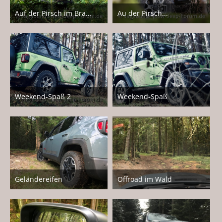
Auf der Pirsch im Brabant
Au der Pirsch...
14. Juli 2020
4. April 2020
5
4
Weekend-Spaß 2
Weekend-Spaß
15. Februar 2020
15. Februar 2020
5
8
Geländereifen
Offroad im Wald
23. Juli 2018
23. Juli 2018
6
6