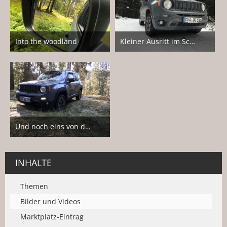
Into the woodland
Kleiner Ausritt im Schnee
23. Juli 2018
13. Februar 2018
3
6
Und noch eins von der heutigen Ausfahrt
4. Februar 2018
7
INHALTE
Themen
Bilder und Videos
Marktplatz-Eintrag