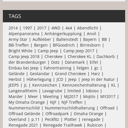
TAGS
2014
1997
2017
4WD
4x4
Abendlicht
Alpenpanorama
Anhängerkupplung
Anvil
Army Star
Aufkleber
Ballenstedt
Bayern
BB
BB-Treffen
Bergen
BFGoodrich
Birresborn
Bright White
Camp Jeep
Camp Jeep 2017
Camp Jeep 2018
Cherokee
Cherokee KL
Dachkorb
der Brandenburger
Dotz
Dänemark
Eifel
Einbau bei Jeep
Fahrertraining
Felgen
gc
Gelände
Geolandar
Grand Cherokee
Harz
Herbst
Höherlegung
JCD
Jeep
Jeep in der Natur
JEEPS
JL
Kennzeichen
Kennzeichenhalterung
KL
Langenaltheim
Lavagrube
limited
loboso
Marder
Meer
Meeting
MJ2017
Mojito
MY2017
My Omaha Orange
NJF
NJF Treffen
Nummernschild
Nummernschildhalterung
Offroad
Offroad Gelände
Offroadpark
Omaha Orange
Overland
p.11
Peckfitz
Plotter
renegade
Renegade 2021
Renegade Trailhawk
Rubicon