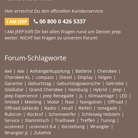
Hier erreichst Du den offiziellen Kundenservice:
00 800 0 426 5337
I AM JEEP
I AM JEEP hilft Dir bei allen Fragen rund um Deinen Jeep
weiter. NICHT bei Fragen zu unserem Forum!
Forum-Schlagworte
4x4
4xe
Anhängerkupplung
Batterie
Cherokee
Cherokee KL
compass
Diesel
Display
Felgen
Garantie
Geburtstag
Geburtstagswünsche
Getriebe
Gladiator
Grand Cherokee
Hamburg
Hybrid
Jeep
Jeep Experience
Jeep Renegade
JL
Klimaanlage
LED
limited
Meeting
Motor
Navi
Navigation
Offroad
Offroad Gelände
Radio
recall
Reifen
renegade
Rubicon
Rückruf
Scheinwerfer
Schleswig Holstein
Service
Stammtisch
Trailhawk
Treffen
Tuning
uconnect
uconnect 8.4
Vorstellung
Wrangler
Wrangler JL
Zubehör