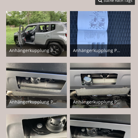
Suche nach Tags
Anhängerkupplung Pfusch bei Jeep
Anhängerkupplung Pfusch bei Jeep
27. Juni 2021
27. Juni 2021
Anhängerkupplung Pfusch bei Jeep
Anhängerkupplung Pfusch bei Jeep
27. Juni 2021
27. Juni 2021