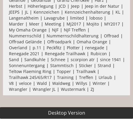
Gelände
Geolandar
Grand Cherokee
Harz
Herbst
Höherlegung
JCD
Jeep
Jeep in der Natur
JEEPS
JL
Kennzeichen
Kennzeichenhalterung
KL
Langenaltheim
Lavagrube
limited
loboso
Marder
Meer
Meeting
MJ2017
Mojito
MY2017
My Omaha Orange
NJF
NJF Treffen
Nummernschild
Nummernschildhalterung
Offroad
Offroad Gelände
Offroadpark
Omaha Orange
Overland
p.11
Peckfitz
Plotter
renegade
Renegade 2021
Renegade Trailhawk
Rubicon
Sand
Sandkuhle
Schnee
scorpion atr
since 1941
Sonnenuntergang
Stammtisch
Sticker
Strand
Teltow Flaeming Ring
Topper
Trailhawk
Trailhawk 245/65/R17
Training
Treffen
Urlaub
V8
veloce
Wald
Waldweg
Willys
Winter
Wrangler
Wrangler JL
Wustermark
ZJ
Desktop Version