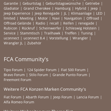
Garantie
Geburtstag
Geburtstagswünsche
Getriebe
Gladiator
Grand Cherokee
Hamburg
Hybrid
Jeep
Jeep Experience
Jeep Renegade
JL
Klimaanlage
LED
limited
Meeting
Motor
Navi
Navigation
Offroad
Offroad Gelände
Radio
recall
Reifen
renegade
Rubicon
Rückruf
Scheinwerfer
Schleswig Holstein
Service
Stammtisch
Trailhawk
Treffen
Tuning
uconnect
uconnect 8.4
Vorstellung
Wrangler
Wrangler JL
Zubehör
FCA Community's
Tipo Forum
124 Spider Forum
Fiat 500 Forum
Bravo Forum
Stilo Forum
Grande Punto Forum
Freemont Forum
Weitere FCA Konzen Marken Community's
Fiat Forum
Abarth Forum
Jeep Forum
Lancia Forum
Alfa Romeo Forum