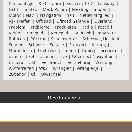
Klimaanlage
Kofferraum
Kosten
LED
Lenkung
Licht
limited
Meck-Pomm
Meeting
mopar
Motor
Navi
Navigation
neu
Neues Mitglied
NJF Treffen
Offroad
Offroad Gelände
Overland
Problem
Probleme
Produktion
Radio
recall
Reifen
renegade
Renegade Trailhawk
Reparatur
Rubicon
Rückruf
Scheinwerfer
Schleswig Holstein
Schnee
Schweiz
Service
Spurverbreiterung
Stammtisch
Trailhawk
Treffen
Tuning
uconnect
uconnect 8.4
Uconnect Live
UConnect Navigation
Umbau
USB
Verbrauch
Vorstellung
Wartung
Winterreifen
Wk2
Wrangler
Wrangler JL
Zubehör
Öl
Ölwechsel
Desktop Version