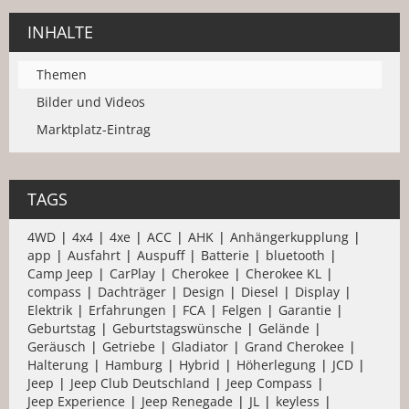
INHALTE
Themen
Bilder und Videos
Marktplatz-Eintrag
TAGS
4WD
4x4
4xe
ACC
AHK
Anhängerkupplung
app
Ausfahrt
Auspuff
Batterie
bluetooth
Camp Jeep
CarPlay
Cherokee
Cherokee KL
compass
Dachträger
Design
Diesel
Display
Elektrik
Erfahrungen
FCA
Felgen
Garantie
Geburtstag
Geburtstagswünsche
Gelände
Geräusch
Getriebe
Gladiator
Grand Cherokee
Halterung
Hamburg
Hybrid
Höherlegung
JCD
Jeep
Jeep Club Deutschland
Jeep Compass
Jeep Experience
Jeep Renegade
JL
keyless