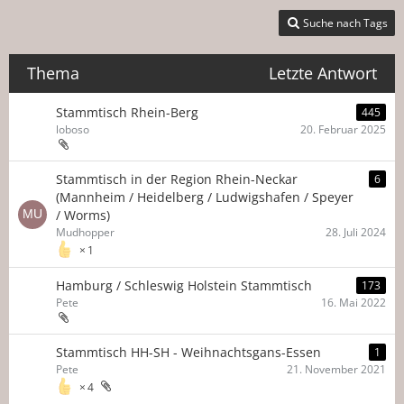
Suche nach Tags
Thema
Letzte Antwort
Stammtisch Rhein-Berg
445
loboso
20. Februar 2025
Stammtisch in der Region Rhein-Neckar
6
(Mannheim / Heidelberg / Ludwigshafen / Speyer
/ Worms)
Mudhopper
28. Juli 2024
1
Hamburg / Schleswig Holstein Stammtisch
173
Pete
16. Mai 2022
Stammtisch HH-SH - Weihnachtsgans-Essen
1
Pete
21. November 2021
4