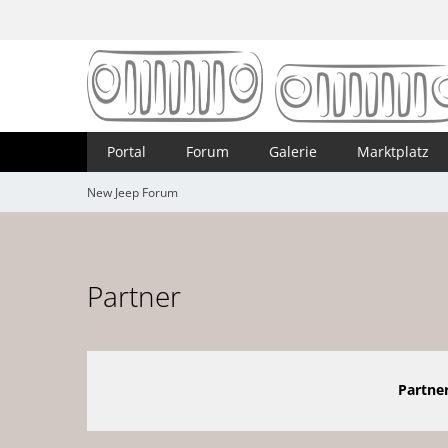
Portal
Forum
Galerie
Marktplatz
New Jeep Forum
Partner
Partner