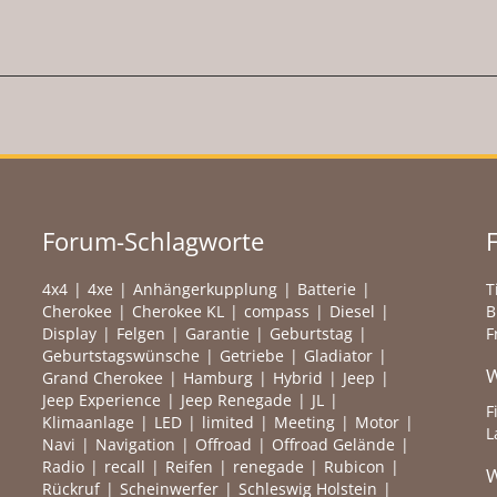
Forum-Schlagworte
4x4
4xe
Anhängerkupplung
Batterie
T
Cherokee
Cherokee KL
compass
Diesel
B
Display
Felgen
Garantie
Geburtstag
F
Geburtstagswünsche
Getriebe
Gladiator
W
Grand Cherokee
Hamburg
Hybrid
Jeep
Jeep Experience
Jeep Renegade
JL
F
Klimaanlage
LED
limited
Meeting
Motor
L
Navi
Navigation
Offroad
Offroad Gelände
Radio
recall
Reifen
renegade
Rubicon
W
Rückruf
Scheinwerfer
Schleswig Holstein