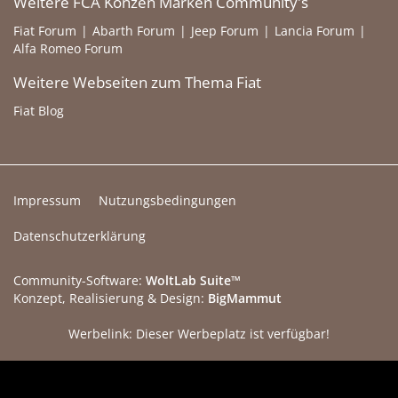
Weitere FCA Konzen Marken Community's
Fiat Forum
Abarth Forum
Jeep Forum
Lancia Forum
Alfa Romeo Forum
Weitere Webseiten zum Thema Fiat
Fiat Blog
Impressum
Nutzungsbedingungen
Datenschutzerklärung
Community-Software:
WoltLab Suite™
Konzept, Realisierung & Design:
BigMammut
Werbelink: Dieser Werbeplatz ist verfügbar!