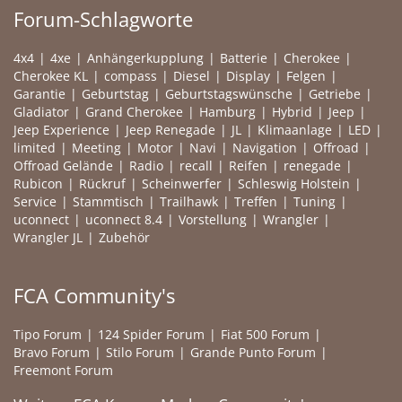
Forum-Schlagworte
4x4
4xe
Anhängerkupplung
Batterie
Cherokee
Cherokee KL
compass
Diesel
Display
Felgen
Garantie
Geburtstag
Geburtstagswünsche
Getriebe
Gladiator
Grand Cherokee
Hamburg
Hybrid
Jeep
Jeep Experience
Jeep Renegade
JL
Klimaanlage
LED
limited
Meeting
Motor
Navi
Navigation
Offroad
Offroad Gelände
Radio
recall
Reifen
renegade
Rubicon
Rückruf
Scheinwerfer
Schleswig Holstein
Service
Stammtisch
Trailhawk
Treffen
Tuning
uconnect
uconnect 8.4
Vorstellung
Wrangler
Wrangler JL
Zubehör
FCA Community's
Tipo Forum
124 Spider Forum
Fiat 500 Forum
Bravo Forum
Stilo Forum
Grande Punto Forum
Freemont Forum