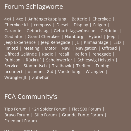
Forum-Schlagworte
4x4
4xe
Anhängerkupplung
Batterie
Cherokee
Cherokee KL
compass
Diesel
Display
Felgen
Garantie
Geburtstag
Geburtstagswünsche
Getriebe
Gladiator
Grand Cherokee
Hamburg
Hybrid
Jeep
Jeep Experience
Jeep Renegade
JL
Klimaanlage
LED
limited
Meeting
Motor
Navi
Navigation
Offroad
Offroad Gelände
Radio
recall
Reifen
renegade
Rubicon
Rückruf
Scheinwerfer
Schleswig Holstein
Service
Stammtisch
Trailhawk
Treffen
Tuning
uconnect
uconnect 8.4
Vorstellung
Wrangler
Wrangler JL
Zubehör
FCA Community's
Tipo Forum
124 Spider Forum
Fiat 500 Forum
Bravo Forum
Stilo Forum
Grande Punto Forum
Freemont Forum