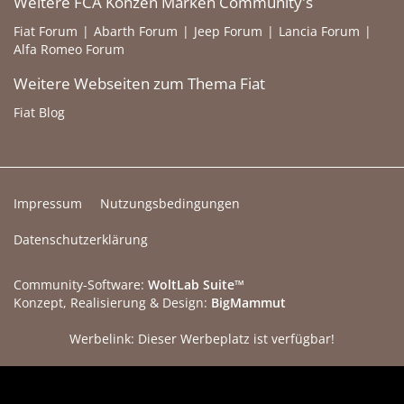
Weitere FCA Konzen Marken Community's
Fiat Forum
Abarth Forum
Jeep Forum
Lancia Forum
Alfa Romeo Forum
Weitere Webseiten zum Thema Fiat
Fiat Blog
Impressum
Nutzungsbedingungen
Datenschutzerklärung
Community-Software:
WoltLab Suite™
Konzept, Realisierung & Design:
BigMammut
Werbelink: Dieser Werbeplatz ist verfügbar!