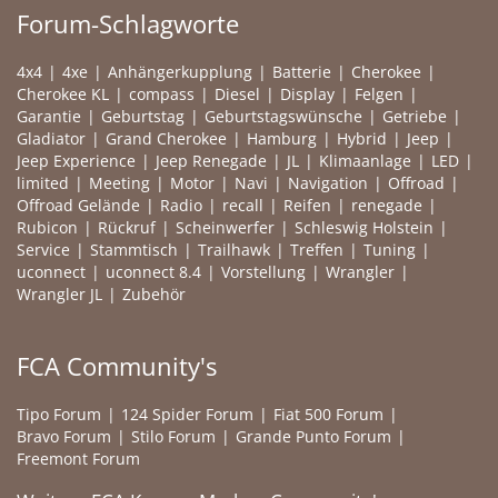
Forum-Schlagworte
4x4
4xe
Anhängerkupplung
Batterie
Cherokee
Cherokee KL
compass
Diesel
Display
Felgen
Garantie
Geburtstag
Geburtstagswünsche
Getriebe
Gladiator
Grand Cherokee
Hamburg
Hybrid
Jeep
Jeep Experience
Jeep Renegade
JL
Klimaanlage
LED
limited
Meeting
Motor
Navi
Navigation
Offroad
Offroad Gelände
Radio
recall
Reifen
renegade
Rubicon
Rückruf
Scheinwerfer
Schleswig Holstein
Service
Stammtisch
Trailhawk
Treffen
Tuning
uconnect
uconnect 8.4
Vorstellung
Wrangler
Wrangler JL
Zubehör
FCA Community's
Tipo Forum
124 Spider Forum
Fiat 500 Forum
Bravo Forum
Stilo Forum
Grande Punto Forum
Freemont Forum