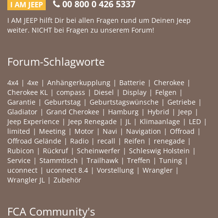
00 800 0 426 5337
I AM JEEP
I AM JEEP hilft Dir bei allen Fragen rund um Deinen Jeep
weiter. NICHT bei Fragen zu unserem Forum!
Forum-Schlagworte
4x4
4xe
Anhängerkupplung
Batterie
Cherokee
Cherokee KL
compass
Diesel
Display
Felgen
Garantie
Geburtstag
Geburtstagswünsche
Getriebe
Gladiator
Grand Cherokee
Hamburg
Hybrid
Jeep
Jeep Experience
Jeep Renegade
JL
Klimaanlage
LED
limited
Meeting
Motor
Navi
Navigation
Offroad
Offroad Gelände
Radio
recall
Reifen
renegade
Rubicon
Rückruf
Scheinwerfer
Schleswig Holstein
Service
Stammtisch
Trailhawk
Treffen
Tuning
uconnect
uconnect 8.4
Vorstellung
Wrangler
Wrangler JL
Zubehör
FCA Community's