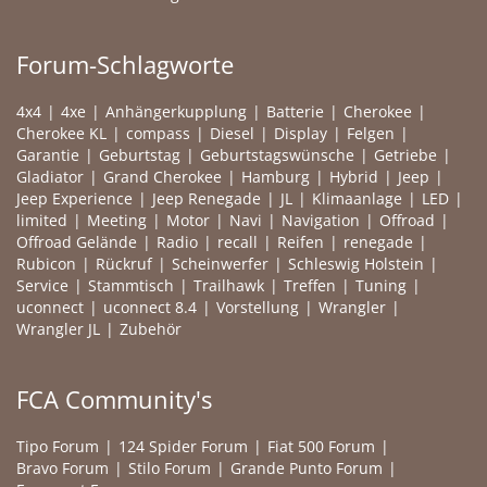
Forum-Schlagworte
4x4
4xe
Anhängerkupplung
Batterie
Cherokee
Cherokee KL
compass
Diesel
Display
Felgen
Garantie
Geburtstag
Geburtstagswünsche
Getriebe
Gladiator
Grand Cherokee
Hamburg
Hybrid
Jeep
Jeep Experience
Jeep Renegade
JL
Klimaanlage
LED
limited
Meeting
Motor
Navi
Navigation
Offroad
Offroad Gelände
Radio
recall
Reifen
renegade
Rubicon
Rückruf
Scheinwerfer
Schleswig Holstein
Service
Stammtisch
Trailhawk
Treffen
Tuning
uconnect
uconnect 8.4
Vorstellung
Wrangler
Wrangler JL
Zubehör
FCA Community's
Tipo Forum
124 Spider Forum
Fiat 500 Forum
Bravo Forum
Stilo Forum
Grande Punto Forum