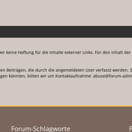
ir keine Haftung für die Inhalte externer Links. Für den Inhalt der
en Beiträgen, die durch die angemeldeten User verfasst werden. Soll
ügen könnten, bitten wir um Kontaktaufnahme: ab
us
e@for
um-ad
m
Forum-Schlagworte