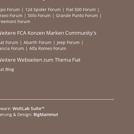
ipo Forum
124 Spider Forum
Fiat 500 Forum
ravo Forum
Stilo Forum
Grande Punto Forum
reemont Forum
eitere FCA Konzen Marken Community's
iat Forum
Abarth Forum
Jeep Forum
ancia Forum
Alfa Romeo Forum
eitere Webseiten zum Thema Fiat
iat Blog
tware:
WoltLab Suite™
ierung & Design:
BigMammut