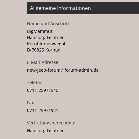
Allgemeine Informationen
Name und Anschrift
BigMammut
Hansjörg Fichtner
Kornblumenweg 4
D-70825 Korntal
E-Mail-Adresse
new-
je
ep
-for
um@for
um-ad
min.de
Telefon
07
11-259
719
40
Fax
07
11-259
719
41
Vertretungsberechtigte
Hansjörg Fichtner