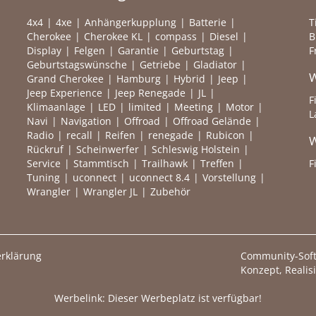
4x4
4xe
Anhängerkupplung
Batterie
T
Cherokee
Cherokee KL
compass
Diesel
B
Display
Felgen
Garantie
Geburtstag
F
Geburtstagswünsche
Getriebe
Gladiator
W
Grand Cherokee
Hamburg
Hybrid
Jeep
Jeep Experience
Jeep Renegade
JL
F
Klimaanlage
LED
limited
Meeting
Motor
L
Navi
Navigation
Offroad
Offroad Gelände
Radio
recall
Reifen
renegade
Rubicon
W
Rückruf
Scheinwerfer
Schleswig Holstein
Service
Stammtisch
Trailhawk
Treffen
F
Tuning
uconnect
uconnect 8.4
Vorstellung
Wrangler
Wrangler JL
Zubehör
rklärung
Community-Sof
Konzept, Realis
Werbelink: Dieser Werbeplatz ist verfügbar!