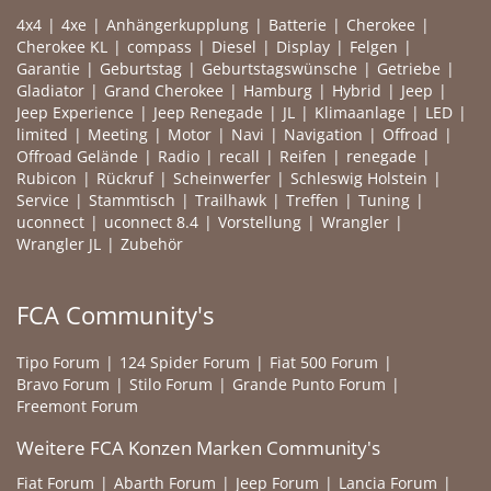
4x4
4xe
Anhängerkupplung
Batterie
Cherokee
Cherokee KL
compass
Diesel
Display
Felgen
Garantie
Geburtstag
Geburtstagswünsche
Getriebe
Gladiator
Grand Cherokee
Hamburg
Hybrid
Jeep
Jeep Experience
Jeep Renegade
JL
Klimaanlage
LED
limited
Meeting
Motor
Navi
Navigation
Offroad
Offroad Gelände
Radio
recall
Reifen
renegade
Rubicon
Rückruf
Scheinwerfer
Schleswig Holstein
Service
Stammtisch
Trailhawk
Treffen
Tuning
uconnect
uconnect 8.4
Vorstellung
Wrangler
Wrangler JL
Zubehör
FCA Community's
Tipo Forum
124 Spider Forum
Fiat 500 Forum
Bravo Forum
Stilo Forum
Grande Punto Forum
Freemont Forum
Weitere FCA Konzen Marken Community's
Fiat Forum
Abarth Forum
Jeep Forum
Lancia Forum