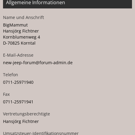
Allgemeine Informationen
Name und Anschrift
BigMammut
Hansjörg Fichtner
Kornblumenweg 4
D-70825 Korntal
E-Mail-Adresse
new-
je
ep
-for
um@for
um-ad
min.de
Telefon
07
11-259
719
40
Fax
07
11-259
719
41
Vertretungsberechtigte
Hansjörg Fichtner
Umsatzsteuer-Identifikationsnummer