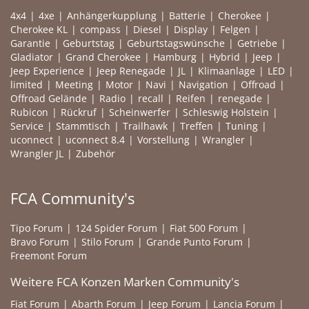
4x4
4xe
Anhängerkupplung
Batterie
Cherokee
Cherokee KL
compass
Diesel
Display
Felgen
Garantie
Geburtstag
Geburtstagswünsche
Getriebe
Gladiator
Grand Cherokee
Hamburg
Hybrid
Jeep
Jeep Experience
Jeep Renegade
JL
Klimaanlage
LED
limited
Meeting
Motor
Navi
Navigation
Offroad
Offroad Gelände
Radio
recall
Reifen
renegade
Rubicon
Rückruf
Scheinwerfer
Schleswig Holstein
Service
Stammtisch
Trailhawk
Treffen
Tuning
uconnect
uconnect 8.4
Vorstellung
Wrangler
Wrangler JL
Zubehör
FCA Community's
Tipo Forum
124 Spider Forum
Fiat 500 Forum
Bravo Forum
Stilo Forum
Grande Punto Forum
Freemont Forum
Weitere FCA Konzen Marken Community's
Fiat Forum
Abarth Forum
Jeep Forum
Lancia Forum