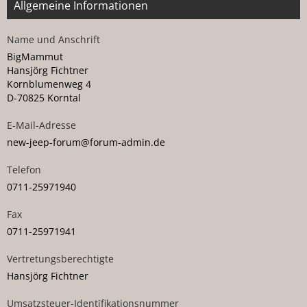
Allgemeine Informationen
Name und Anschrift
BigMammut
Hansjörg Fichtner
Kornblumenweg 4
D-70825 Korntal
E-Mail-Adresse
new-
je
ep
-for
um@for
um-ad
min.de
Telefon
07
11-259
719
40
Fax
07
11-259
719
41
Vertretungsberechtigte
Hansjörg Fichtner
Umsatzsteuer-Identifikationsnummer