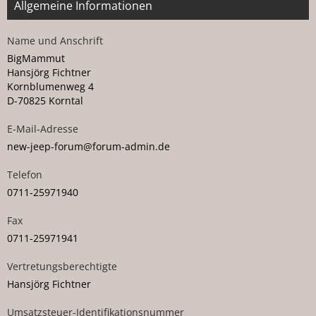
Allgemeine Informationen
Name und Anschrift
BigMammut
Hansjörg Fichtner
Kornblumenweg 4
D-70825 Korntal
E-Mail-Adresse
new-
je
ep
-for
um@for
um-ad
min.de
Telefon
07
11-259
719
40
Fax
07
11-259
719
41
Vertretungsberechtigte
Hansjörg Fichtner
Umsatzsteuer-Identifikationsnummer