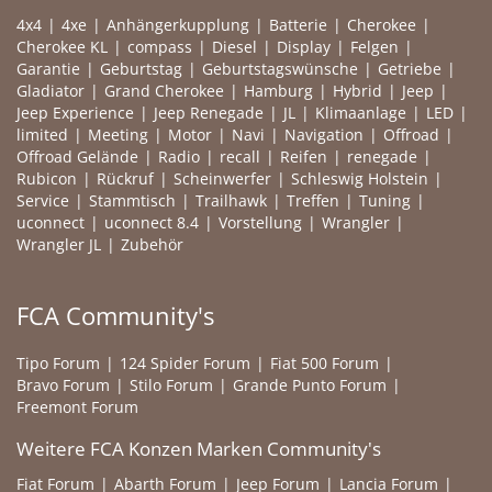
4x4
4xe
Anhängerkupplung
Batterie
Cherokee
Cherokee KL
compass
Diesel
Display
Felgen
Garantie
Geburtstag
Geburtstagswünsche
Getriebe
Gladiator
Grand Cherokee
Hamburg
Hybrid
Jeep
Jeep Experience
Jeep Renegade
JL
Klimaanlage
LED
limited
Meeting
Motor
Navi
Navigation
Offroad
Offroad Gelände
Radio
recall
Reifen
renegade
Rubicon
Rückruf
Scheinwerfer
Schleswig Holstein
Service
Stammtisch
Trailhawk
Treffen
Tuning
uconnect
uconnect 8.4
Vorstellung
Wrangler
Wrangler JL
Zubehör
FCA Community's
Tipo Forum
124 Spider Forum
Fiat 500 Forum
Bravo Forum
Stilo Forum
Grande Punto Forum
Freemont Forum
Weitere FCA Konzen Marken Community's
Fiat Forum
Abarth Forum
Jeep Forum
Lancia Forum