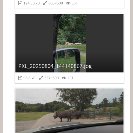
194,33 kB
800×600
351
PXL_20250804_144140867.jpg
98,8 kB
337×600
231