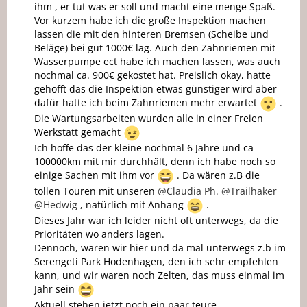
ihm , er tut was er soll und macht eine menge Spaß.
Vor kurzem habe ich die große Inspektion machen
lassen die mit den hinteren Bremsen (Scheibe und
Beläge) bei gut 1000€ lag. Auch den Zahnriemen mit
Wasserpumpe ect habe ich machen lassen, was auch
nochmal ca. 900€ gekostet hat. Preislich okay, hatte
gehofft das die Inspektion etwas günstiger wird aber
dafür hatte ich beim Zahnriemen mehr erwartet
.
Die Wartungsarbeiten wurden alle in einer Freien
Werkstatt gemacht
Ich hoffe das der kleine nochmal 6 Jahre und ca
100000km mit mir durchhält, denn ich habe noch so
einige Sachen mit ihm vor
. Da wären z.B die
tollen Touren mit unseren
@Claudia Ph.
@Trailhaker
@Hedwig
, natürlich mit Anhang
.
Dieses Jahr war ich leider nicht oft unterwegs, da die
Prioritäten wo anders lagen.
Dennoch, waren wir hier und da mal unterwegs z.b im
Serengeti Park Hodenhagen, den ich sehr empfehlen
kann, und wir waren noch Zelten, das muss einmal im
Jahr sein
Aktuell stehen jetzt noch ein paar teure