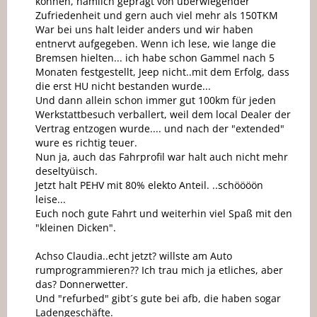
können, nämlich geprägt von überwiegender
Zufriedenheit und gern auch viel mehr als 150TKM
War bei uns halt leider anders und wir haben
entnervt aufgegeben. Wenn ich lese, wie lange die
Bremsen hielten... ich habe schon Gammel nach 5
Monaten festgestellt, Jeep nicht..mit dem Erfolg, dass
die erst HU nicht bestanden wurde...
Und dann allein schon immer gut 100km für jeden
Werkstattbesuch verballert, weil dem local Dealer der
Vertrag entzogen wurde.... und nach der "extended"
wure es richtig teuer.
Nun ja, auch das Fahrprofil war halt auch nicht mehr
deseltyüisch.
Jetzt halt PEHV mit 80% elekto Anteil. ..schöööön
leise...
Euch noch gute Fahrt und weiterhin viel Spaß mit den
"kleinen Dicken".
Achso Claudia..echt jetzt? willste am Auto
rumprogrammieren?? Ich trau mich ja etliches, aber
das? Donnerwetter.
Und "refurbed" gibt´s gute bei afb, die haben sogar
Ladengeschäfte.