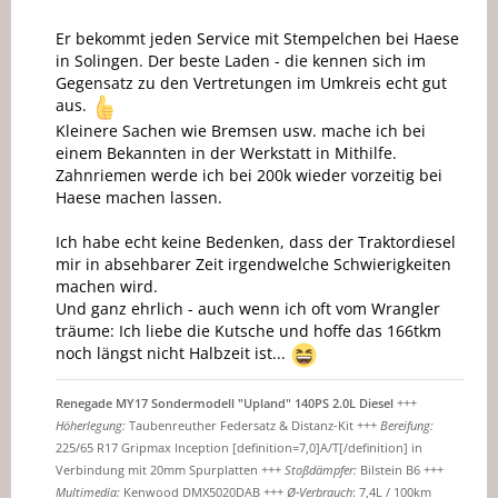
Er bekommt jeden Service mit Stempelchen bei Haese
in Solingen. Der beste Laden - die kennen sich im
Gegensatz zu den Vertretungen im Umkreis echt gut
aus.
Kleinere Sachen wie Bremsen usw. mache ich bei
einem Bekannten in der Werkstatt in Mithilfe.
Zahnriemen werde ich bei 200k wieder vorzeitig bei
Haese machen lassen.
Ich habe echt keine Bedenken, dass der Traktordiesel
mir in absehbarer Zeit irgendwelche Schwierigkeiten
machen wird.
Und ganz ehrlich - auch wenn ich oft vom Wrangler
träume: Ich liebe die Kutsche und hoffe das 166tkm
noch längst nicht Halbzeit ist...
Renegade MY17 Sondermodell "Upland" 140PS 2.0L Diesel
+++
Höherlegung:
Taubenreuther Federsatz & Distanz-Kit +++
Bereifung:
225/65 R17 Gripmax Inception [definition=7,0]A/T[/definition] in
Verbindung mit 20mm Spurplatten +++
Stoßdämpfer:
Bilstein B6 +++
Multimedia:
Kenwood DMX5020DAB +++
Ø-Verbrauch
: 7,4L / 100km