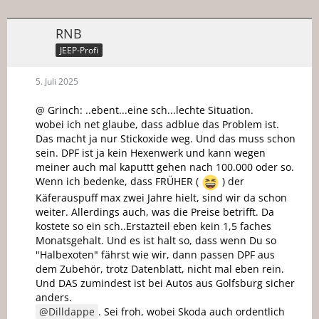
RNB
JEEP-Profi
5. Juli 2025
@ Grinch: ..ebent...eine sch...lechte Situation.
wobei ich net glaube, dass adblue das Problem ist.
Das macht ja nur Stickoxide weg. Und das muss schon
sein. DPF ist ja kein Hexenwerk und kann wegen
meiner auch mal kaputtt gehen nach 100.000 oder so.
Wenn ich bedenke, dass FRÜHER (
) der
Käferauspuff max zwei Jahre hielt, sind wir da schon
weiter. Allerdings auch, was die Preise betrifft. Da
kostete so ein sch..Erstazteil eben kein 1,5 faches
Monatsgehalt. Und es ist halt so, dass wenn Du so
"Halbexoten" fährst wie wir, dann passen DPF aus
dem Zubehör, trotz Datenblatt, nicht mal eben rein.
Und DAS zumindest ist bei Autos aus Golfsburg sicher
anders.
Dilldappe
. Sei froh, wobei Skoda auch ordentlich