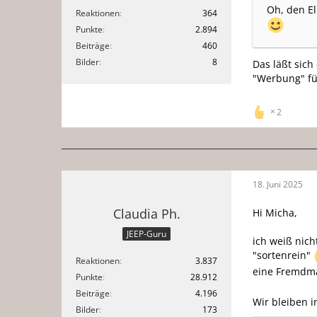
Oh, den El
Reaktionen
364
Punkte
2.894
Beiträge
460
Bilder
8
Das läßt sich
"Werbung" fü
2
18. Juni 2025
Claudia Ph.
Hi Micha,
JEEP-Guru
ich weiß nich
"sortenrein"
Reaktionen
3.837
eine Fremdma
Punkte
28.912
Beiträge
4.196
Wir bleiben i
Bilder
173