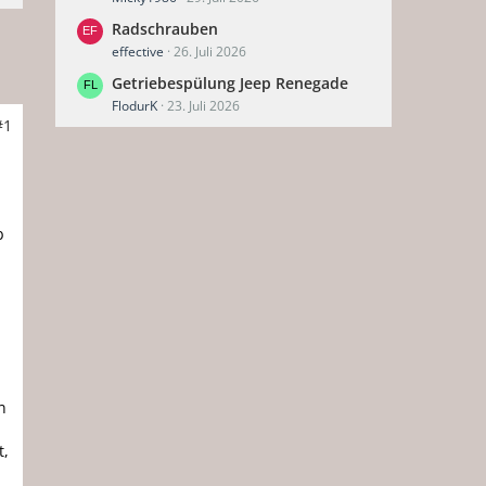
Radschrauben
effective
26. Juli 2026
Getriebespülung Jeep Renegade
FlodurK
23. Juli 2026
#1
b
,
n
t,