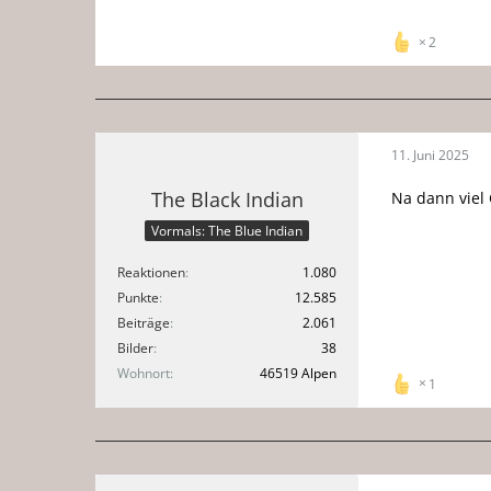
2
11. Juni 2025
The Black Indian
Na dann viel
Vormals: The Blue Indian
Reaktionen
1.080
Punkte
12.585
Beiträge
2.061
Bilder
38
Wohnort
46519 Alpen
1