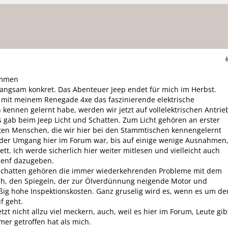
ammen
langsam konkret. Das Abenteuer Jeep endet für mich im Herbst.
mit meinem Renegade 4xe das faszinierende elektrische
n kennen gelernt habe, werden wir jetzt auf vollelektrischen Antrie
 gab beim Jeep Licht und Schatten. Zum Licht gehören an erster
etten Menschen, die wir hier bei den Stammtischen kennengelernt
der Umgang hier im Forum war, bis auf einige wenige Ausnahmen
tt. Ich werde sicherlich hier weiter mitlesen und vielleicht auch
Senf dazugeben.
chatten gehören die immer wiederkehrenden Probleme mit dem
, den Spiegeln, der zur Ölverdünnung neigende Motor und
ßig hohe Inspektionskosten. Ganz gruselig wird es, wenn es um de
f geht.
jetzt nicht allzu viel meckern, auch, weil es hier im Forum, Leute gib
mer getroffen hat als mich.