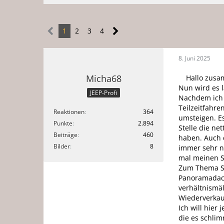
1
2
3
4
8. Juni 2025
Micha68
Hallo zus
Nun wird es 
JEEP-Profi
Nachdem ich 
Teilzeitfahre
Reaktionen
364
umsteigen. Es
Punkte
2.894
Stelle die n
Beiträge
460
haben. Auch 
Bilder
8
immer sehr ne
mal meinen 
Zum Thema S
Panoramadach
verhältnismä
Wiederverkau
Ich will hier 
die es schlim