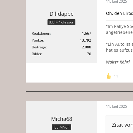
11. Juni 2025
Dilldappe
Oh, den Elroq
JEEP-Professor
"Im Rallye Sp
angetriebene
Reaktionen
1.667
Punkte
13.792
"Ein Auto is
Beiträge
2.088
hat es aufzus
Bilder
70
Walter Röhrl
1
11. Juni 2025
Micha68
Zitat vo
JEEP-Profi