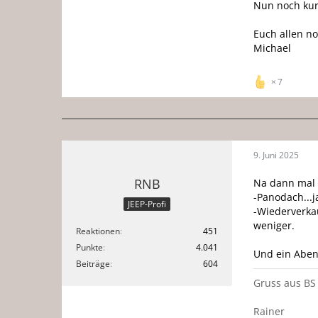
Nun noch kur
Euch allen n
Michael
7
9. Juni 2025
RNB
Na dann mal 
-Panodach...ja
JEEP-Profi
-Wiederverkau
weniger.
Reaktionen
451
Punkte
4.041
Und ein Abent
Beiträge
604
Gruss aus BS
Rainer