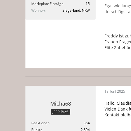
Marktplatz Einträge
15
Egal wie lang
Wohnort
Siegerland, NRW
du schlägst a
Freddy ist zu
Frauen Frage
Elite Zubehör
18. Juni 2025
Micha68
Hallo, Claudi
Vielen Dank f
JEEP-Profi
Kontakt bleib
Reaktionen
364
Punkte
2.894