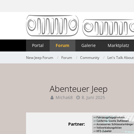
Portal
Forum
Galerie
Marktplatz
New Jeep Forum
Forum
Community
Let's Talk About
Abenteuer Jeep
Micha68
8. Juni 2025
Partner: