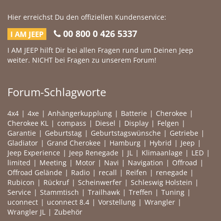
Hier erreichst Du den offiziellen Kundenservice:
00 800 0 426 5337
I AM JEEP
I AM JEEP hilft Dir bei allen Fragen rund um Deinen Jeep
weiter. NICHT bei Fragen zu unserem Forum!
Forum-Schlagworte
4x4
4xe
Anhängerkupplung
Batterie
Cherokee
Cherokee KL
compass
Diesel
Display
Felgen
Garantie
Geburtstag
Geburtstagswünsche
Getriebe
Gladiator
Grand Cherokee
Hamburg
Hybrid
Jeep
Jeep Experience
Jeep Renegade
JL
Klimaanlage
LED
limited
Meeting
Motor
Navi
Navigation
Offroad
Offroad Gelände
Radio
recall
Reifen
renegade
Rubicon
Rückruf
Scheinwerfer
Schleswig Holstein
Service
Stammtisch
Trailhawk
Treffen
Tuning
uconnect
uconnect 8.4
Vorstellung
Wrangler
Wrangler JL
Zubehör