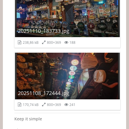
20251110_183733.jpg
238,86 kB
800×369
188
20251108_172444.jpg
170,74 kB
800×369
241
Keep it simple