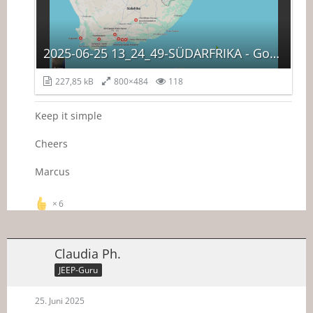
2025-06-25 13_24_49-SÜDARFRIKA - Google Maps – Mozilla Firefox.png
227,85 kB
800×484
118
Keep it simple
Cheers
Marcus
6
Claudia Ph.
JEEP-Guru
25. Juni 2025