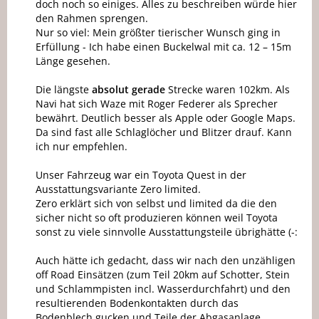
doch noch so einiges. Alles zu beschreiben würde hier
den Rahmen sprengen.
Nur so viel: Mein größter tierischer Wunsch ging in
Erfüllung - Ich habe einen Buckelwal mit ca. 12 – 15m
Länge gesehen.
Die längste
absolut gerade
Strecke waren 102km. Als
Navi hat sich Waze mit Roger Federer als Sprecher
bewährt. Deutlich besser als Apple oder Google Maps.
Da sind fast alle Schlaglöcher und Blitzer drauf. Kann
ich nur empfehlen.
Unser Fahrzeug war ein Toyota Quest in der
Ausstattungsvariante Zero limited.
Zero erklärt sich von selbst und limited da die den
sicher nicht so oft produzieren können weil Toyota
sonst zu viele sinnvolle Ausstattungsteile übrighätte (-:
Auch hätte ich gedacht, dass wir nach den unzähligen
off Road Einsätzen (zum Teil 20km auf Schotter, Stein
und Schlammpisten incl. Wasserdurchfahrt) und den
resultierenden Bodenkontakten durch das
Bodenblech gucken und Teile der Abgasanlage