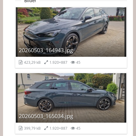
Bilder
20260503_164943.jpg
423,29 kB
1.920×887
45
20260503_165034.jpg
399,79 kB
1.920×887
45