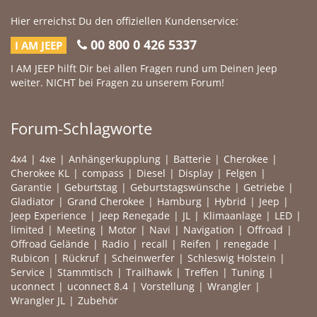
Hier erreichst Du den offiziellen Kundenservice:
00 800 0 426 5337
I AM JEEP
I AM JEEP hilft Dir bei allen Fragen rund um Deinen Jeep
weiter. NICHT bei Fragen zu unserem Forum!
Forum-Schlagworte
4x4
4xe
Anhängerkupplung
Batterie
Cherokee
Cherokee KL
compass
Diesel
Display
Felgen
Garantie
Geburtstag
Geburtstagswünsche
Getriebe
Gladiator
Grand Cherokee
Hamburg
Hybrid
Jeep
Jeep Experience
Jeep Renegade
JL
Klimaanlage
LED
limited
Meeting
Motor
Navi
Navigation
Offroad
Offroad Gelände
Radio
recall
Reifen
renegade
Rubicon
Rückruf
Scheinwerfer
Schleswig Holstein
Service
Stammtisch
Trailhawk
Treffen
Tuning
uconnect
uconnect 8.4
Vorstellung
Wrangler
Wrangler JL
Zubehör