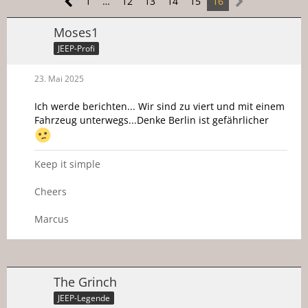
1
…
12
13
14
15
16
Moses1
JEEP-Profi
23. Mai 2025
Ich werde berichten... Wir sind zu viert und mit einem
Fahrzeug unterwegs...Denke Berlin ist gefährlicher
Keep it simple
Cheers
Marcus
The Grinch
JEEP-Legende