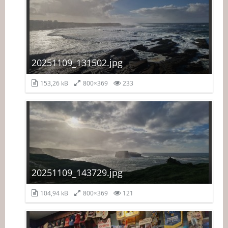
20251109_131502.jpg
153,26 kB
800×369
233
20251109_143729.jpg
104,94 kB
800×369
121