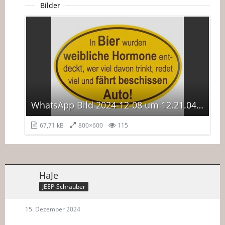
Bilder
WhatsApp Bild 2024-12-08 um 12.21.04_303f3372.jpg
67,71 kB
800×600
115
HaJe
JEEP-Schrauber
15. Dezember 2024