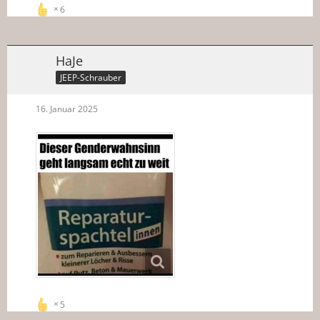
6
HaJe
JEEP-Schrauber
16. Januar 2025
5