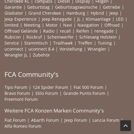
Cherokee KL
compass
Diesel
Display
Felgen
Garantie
Geburtstag
Geburtstagswünsche
Getriebe
Gladiator
Grand Cherokee
Hamburg
Hybrid
Jeep
Jeep Experience
Jeep Renegade
JL
Klimaanlage
LED
limited
Meeting
Motor
Navi
Navigation
Offroad
Offroad Gelände
Radio
recall
Reifen
renegade
Rubicon
Rückruf
Scheinwerfer
Schleswig Holstein
Service
Stammtisch
Trailhawk
Treffen
Tuning
uconnect
uconnect 8.4
Vorstellung
Wrangler
Wrangler JL
Zubehör
FCA Community's
Tipo Forum
124 Spider Forum
Fiat 500 Forum
Bravo Forum
Stilo Forum
Grande Punto Forum
Freemont Forum
Weitere FCA Konzen Marken Community's
Fiat Forum
Abarth Forum
Jeep Forum
Lancia Forum
Alfa Romeo Forum