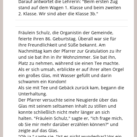
Darauf antwortet die Lehrerin: "Beim ersten Zug
stand auf dem Wagen 1. Klasse und beim zweiten
2. Klasse. Wir sind aber die Klasse 3b."
Fräulein Schulz, die Organistin der Gemeinde,
feierte ihren 86. Geburtstag. Überall war sie für
ihre Freundlichkeit und Süße bekannt. Am
Nachmittag kam der Pfarrer zur Gratulation zu ihr
und sie bat ihn in ihr Wohnzimmer. Sie bat ihn,
Platz zu nehmen, während sie einen Tee machte.
Als er sich umsah, erblickte er auf ihrer alten Orgel
ein großes Glas, mit Wasser gefüllt und darin
schwamm ein Kondom!
Als sie mit Tee und Gebäck zurück kam, begann die
Unterhaltung.
Der Pfarrer versuchte seine Neugierde über das
Glas mit seinem seltsamen Inhalt zu stillen und
konnte schließlich nicht mehr länger an sich
halten. "Fräulein Schulz," sagte er, "Ich frage mich,
ob Sie mir mehr darüber erzählen können?" und
zeigte auf das Glas.
"Oh ja," sagte sie. "Ist es nicht wunderbar? Vor ein