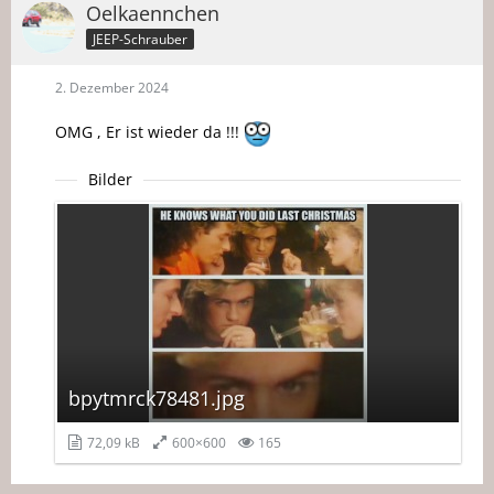
Oelkaennchen
JEEP-Schrauber
2. Dezember 2024
OMG , Er ist wieder da !!!
Bilder
bpytmrck78481.jpg
72,09 kB
600×600
165