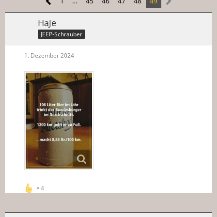
1
…
45
46
47
48
49
HaJe
JEEP-Schrauber
1. Dezember 2024
4