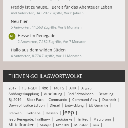
Freddy ist zuhause... Bereit für das Abenteuer Leben
468 Antworten, 341.207 Zugriffe, Vor 6 Jahren
Neu hier
5 Antworten, 11.563 Zugriffe, Vor 8 Monaten
Hesse im Renegade
2 Antworten, 7.182 Zugriffe, Vor 7 Monaten
Hallo aus dem wilden Süden
4 Antworten, 8.774 Zugriffe, Vor 11 Monaten
THEMEN-SCHLAGWORTWOLKE
4xe
2017
1.3 T-GDI
140 PS
AHK
Allgäu
Anhängerkupplung
Ausrüstung
Bad Schwalbach
Beratung
Bj. 2016
Black Pack
Commando
Command View
Dachzelt
Dawn of Justice Edition
Diesel
Entwicklung
EU Garantie
Jeep
Franken
Getriebe
Hessen
Jeep. Renegade. Trailhawk
Lautstärke
limited
Maulbronn
Mittelfranken
Mutijet
MY2109
Münster
neu