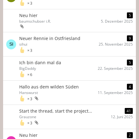
3
Neu hier
5
baumschubser i.R.
5. Dezember 2025
Neuer Rennie in Ostfriesland
9
sihui
25. November 2025
3
Ich bin dann mal da
5
BigDaddy
22. September 2025
6
Hallo aus dem wilden Süden
4
Hanswurst
11. September 2025
3
Start the thread, start the project...
41
Grauzone
12. Juni 2025
3
Neu hier
2