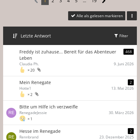
1
2
3
4
5
…
19
Alle als gelesen markieren
Letzte Antwort
Filter
Freddy ist zuhause... Bereit für das Abenteuer
468
Leben
Claudia Ph.
9. Juni 2026
20
Mein Renegate
2
Hotte1
13. Mai 2026
2
Bitte um Hilfe ich verzweifle
RenegadeJessie
30. März 2026
1
Hesse im Renegade
2
Rennbrand
23. Dezember 2025