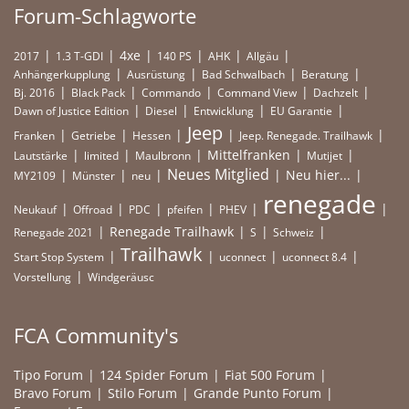
Forum-Schlagworte
4xe
2017
1.3 T-GDI
140 PS
AHK
Allgäu
Anhängerkupplung
Ausrüstung
Bad Schwalbach
Beratung
Bj. 2016
Black Pack
Commando
Command View
Dachzelt
Dawn of Justice Edition
Diesel
Entwicklung
EU Garantie
Jeep
Franken
Getriebe
Hessen
Jeep. Renegade. Trailhawk
Mittelfranken
Lautstärke
limited
Maulbronn
Mutijet
Neues Mitglied
Neu hier...
MY2109
Münster
neu
renegade
Neukauf
Offroad
PDC
pfeifen
PHEV
Renegade Trailhawk
Renegade 2021
S
Schweiz
Trailhawk
Start Stop System
uconnect
uconnect 8.4
Vorstellung
Windgeräusc
FCA Community's
Tipo Forum
124 Spider Forum
Fiat 500 Forum
Bravo Forum
Stilo Forum
Grande Punto Forum