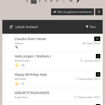
1
2
3
4
5
…
16
Alle als gelesen markieren
Letzte Antwort
Filter
Claudia feiert heute
26
loboso
26. April 2024
Hallo Jürgen ( Walbala )
2
Vollstrecker
21. Januar 2023
3
Happy Birthday Hajö
4
Micha68
3. November 2021
2
GEBURTSTAGSKINDER
Engelchen
17. September 2021