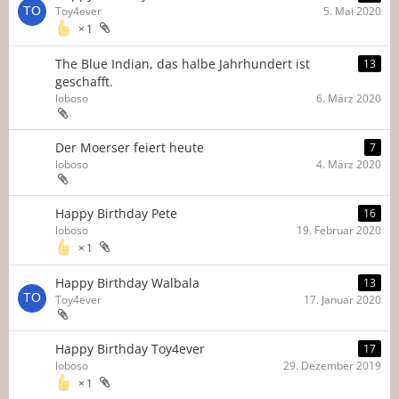
Toy4ever
5. Mai 2020
1
The Blue Indian, das halbe Jahrhundert ist
13
geschafft.
loboso
6. März 2020
Der Moerser feiert heute
7
loboso
4. März 2020
Happy Birthday Pete
16
loboso
19. Februar 2020
1
Happy Birthday Walbala
13
Toy4ever
17. Januar 2020
Happy Birthday Toy4ever
17
loboso
29. Dezember 2019
1