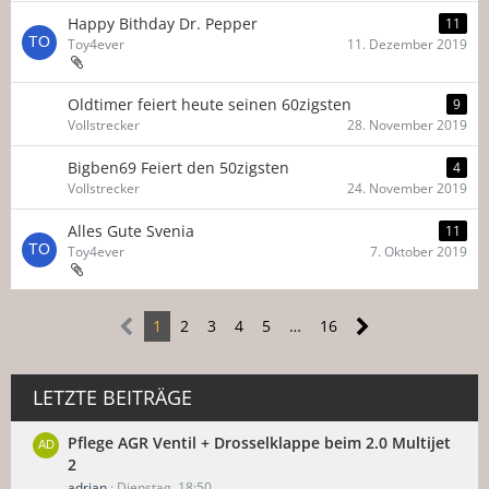
Happy Bithday Dr. Pepper
11
Toy4ever
11. Dezember 2019
Oldtimer feiert heute seinen 60zigsten
9
Vollstrecker
28. November 2019
Bigben69 Feiert den 50zigsten
4
Vollstrecker
24. November 2019
Alles Gute Svenia
11
Toy4ever
7. Oktober 2019
1
2
3
4
5
…
16
LETZTE BEITRÄGE
Pflege AGR Ventil + Drosselklappe beim 2.0 Multijet
2
adrian
Dienstag, 18:50