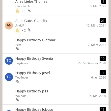
Alles Liebe Thomas
8
Claudia Ph.
5. Mai 2021
1
Alles Gute, Claudia
23
AndyF
12. März 2021
2
Happy Birthday Dietmar
10
Pete
7. März 2021
Happy Birthday Svenia
10
Toy4ever
29. September 2020
Happy Birthday Josef
11
Toy4ever
6. Juli 2020
Happy Birthday p11
8
Walbala
14. Mai 2020
Happy Birthday loboso
13