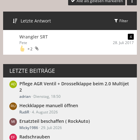
Alle als gelesen markieren
Letzte Antwort
Filter
Wrangler SRT
4
Pete
28. Juli 2017
2
LETZTE BEITRÄGE
Pflege AGR Ventil + Drosselklappe beim 2.0 Multijet
2
adrian
Dienstag, 18:50
Heckklappe manuell öffnen
RudiR
4. August 2026
Ersatzteil beschaffen ( RockAuto)
Micky1986
29. Juli 2026
Radschrauben