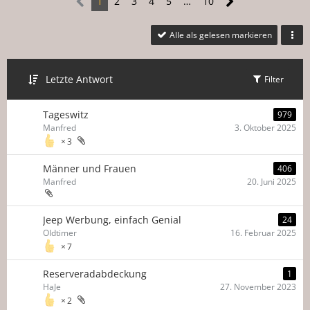
1
2
3
4
5
…
10
Alle als gelesen markieren
Letzte Antwort
Filter
Tageswitz
979
Manfred
3. Oktober 2025
3
Männer und Frauen
406
Manfred
20. Juni 2025
Jeep Werbung, einfach Genial
24
Oldtimer
16. Februar 2025
7
Reserveradabdeckung
1
HaJe
27. November 2023
2