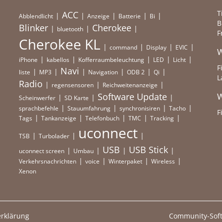
T
ACC
Abblendlicht
Anzeige
Batterie
Bi
B
Blinker
Cherokee
bluetooth
F
Cherokee KL
command
Display
EVIC
W
iPhone
kabellos
Kofferraumbeleuchtung
LED
Licht
F
Navi
liste
MP3
Navigation
ODB 2
Qi
L
Radio
regensensoren
Reichweitenanzeige
Software Update
W
Scheinwerfer
SD Karte
sprachbefehle
Stauumfahrung
synchronisiren
Tacho
F
Tags
Tankanzeige
Telefonbuch
TMC
Tracking
uconnect
TSB
Turbolader
USB
USB Stick
uconnect screen
Umbau
Verkehrsnachrichten
voice
Winterpaket
Wireless
Xenon
rklärung
Community-Sof