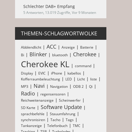
Schlechter DAB+ Empfang
5 Antworten, 13.019 Zugriffe, Vor 9 Monaten
THEMEN-SCHLAGWORTWOLKE
ACC
Abblendlicht
Anzeige
Batterie
Blinker
Cherokee
Bi
bluetooth
Cherokee KL
command
Display
EVIC
iPhone
kabellos
Kofferraumbeleuchtung
LED
Licht
liste
Navi
MP3
Navigation
ODB 2
Qi
Radio
regensensoren
Reichweitenanzeige
Scheinwerfer
Software Update
SD Karte
sprachbefehle
Stauumfahrung
synchronisiren
Tacho
Tags
Tankanzeige
Telefonbuch
TMC
Tracking
TSB
Turbolader