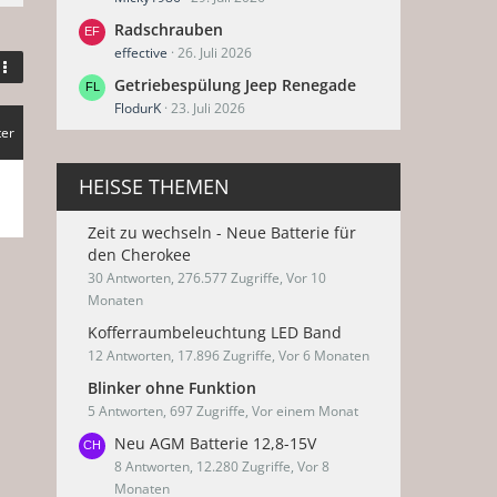
Radschrauben
effective
26. Juli 2026
Getriebespülung Jeep Renegade
FlodurK
23. Juli 2026
ter
HEISSE THEMEN
Zeit zu wechseln - Neue Batterie für
den Cherokee
30 Antworten, 276.577 Zugriffe, Vor 10
Monaten
Kofferraumbeleuchtung LED Band
12 Antworten, 17.896 Zugriffe, Vor 6 Monaten
Blinker ohne Funktion
5 Antworten, 697 Zugriffe, Vor einem Monat
Neu AGM Batterie 12,8-15V
8 Antworten, 12.280 Zugriffe, Vor 8
Monaten