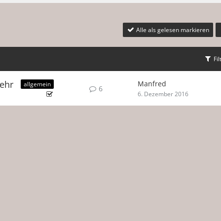
Alle als gelesen markieren
Fil
mehr
Manfred
allgemein
6
6. Dezember 2016