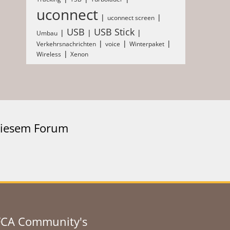
uconnect
uconnect screen
USB
USB Stick
Umbau
Verkehrsnachrichten
voice
Winterpaket
Wireless
Xenon
 diesem Forum
FCA Community's