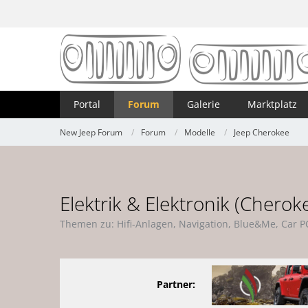
Portal
Forum
Galerie
Marktplatz
New Jeep Forum
Forum
Modelle
Jeep Cherokee
Elektrik & Elektronik (Cherok
Themen zu: Hifi-Anlagen, Navigation, Blue&Me, Car P
Partner: