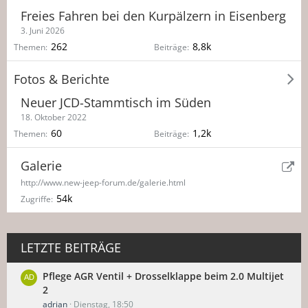
Freies Fahren bei den Kurpälzern in Eisenberg
3. Juni 2026
262
8,8k
Themen
Beiträge
Fotos & Berichte
Neuer JCD-Stammtisch im Süden
18. Oktober 2022
60
1,2k
Themen
Beiträge
Galerie
http://www.new-jeep-forum.de/galerie.html
54k
Zugriffe
LETZTE BEITRÄGE
Pflege AGR Ventil + Drosselklappe beim 2.0 Multijet
2
adrian
Dienstag, 18:50